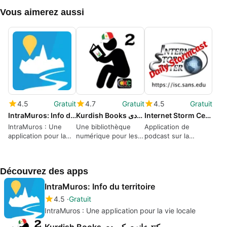
Vous aimerez aussi
4.5
Gratuit
4.7
Gratuit
4.5
Gratuit
IntraMuros: Info du territoire
Kurdish Books کتێبخانەی کوردی
Internet Storm Center Stormcast
IntraMuros : Une
Une bibliothèque
Application de
application pour la
numérique pour les
podcast sur la
vie locale
livres kurdes
sécurité réseau
Découvrez des apps
IntraMuros: Info du territoire
4.5
Gratuit
IntraMuros : Une application pour la vie locale
Kurdish Books کتێبخانەی کوردی