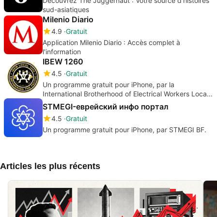
Découvrez The Juggernaut : Votre source d'histoires
sud-asiatiques
Milenio Diario
4.9
Gratuit
Application Milenio Diario : Accès complet à
l'information
IBEW 1260
4.5
Gratuit
Un programme gratuit pour iPhone, par la
International Brotherhood of Electrical Workers Local
Union 1260.
STMEGI-еврейский инфo портал
4.5
Gratuit
Un programme gratuit pour iPhone, par STMEGI BF.
Articles les plus récents