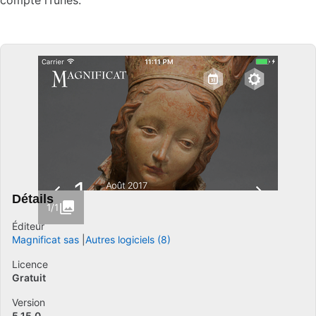
compte iTunes.
Détails
1/1
Éditeur
Magnificat sas
Autres logiciels (8)
Licence
Gratuit
Version
5.15.0